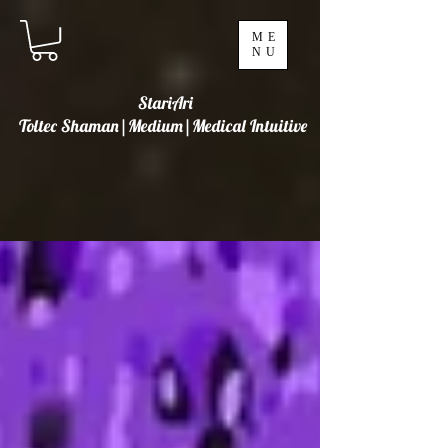
ME
NU
StariAri
Toltec Shaman|Medium|Medical Intuitive