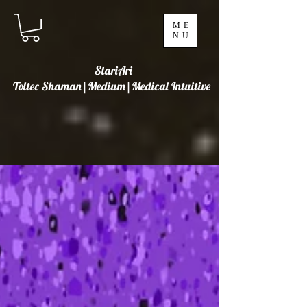
ME
NU
StariAri
Toltec Shaman|Medium|Medical Intuitive